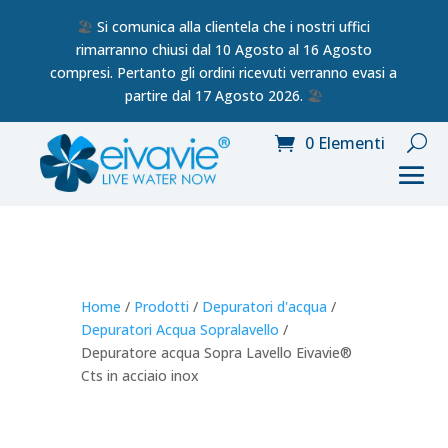
🏖️
Si comunica alla clientela che i nostri uffici
rimarranno chiusi dal 10 Agosto al 16 Agosto
compresi. Pertanto gli ordini ricevuti verranno evasi a
partire dal 17 Agosto 2026.
🏖️
0 Elementi
Home
/
Prodotti
/
Depuratori d'acqua
/
Depuratori Acqua Sopralavello
/
Depuratore acqua Sopra Lavello Eivavie®
Cts in acciaio inox