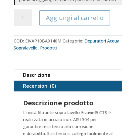
Depuratore
Aggiungi al carrello
acqua
Sopra
Lavello
Eivavie®
COD:
EIVAP10BA0140M
Categorie:
Depuratori Acqua
Cts
Sopralavello
,
Prodotti
in
acciaio
inox
Descrizione
quantità
Recensioni (0)
Descrizione prodotto
L’unità filtrante sopra lavello Eivavie® CTS è
realizzata in acciaio inox AISI 304 per
garantire resistenza alla corrosione
e durabilità. Il sistema si collega facilmente al