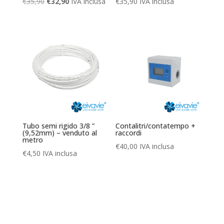
Il
Il
€
35,90
€
32,90
IVA inclusa
€
35,90
IVA inclusa
prezzo
prezzo
originale
attuale
era:
è:
€35,90.
€32,90.
Tubo semi rigido 3/8 ”
Contalitri/contatempo +
(9,52mm) – venduto al
raccordi
metro
€
40,00
IVA inclusa
€
4,50
IVA inclusa