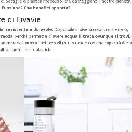
o di bottiglie di plastica monouso, che danneggiano il nostro pianeta.
me funziona? Che benefici apporta?
e di Eivavie
bile, resistente e durevole.
Disponbile in diversi colori, come nero,
orraccia, perché permette di avere
acqua filtrata ovunque ti trovi,
 con materiali
senza l’utilizzo di PET o BPA
e con una capacità di 50
lli pesanti e microplastiche.