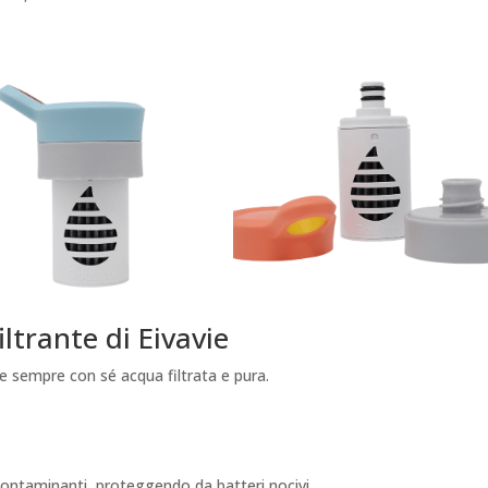
iltrante di Eivavie
ere sempre con sé acqua filtrata e pura.
e contaminanti, proteggendo da batteri nocivi