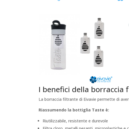
I benefici della borraccia f
La borraccia filtrante di Eivavie permette di av
Riassumendo la bottiglia Taste è:
Riutilizzabile, resistente e durevole
Filtra cloro, metalli pesanti, microplastiche 