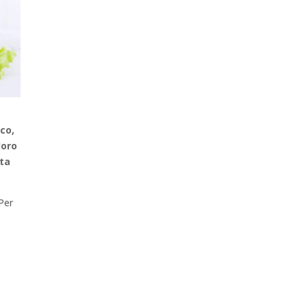
co,
loro
ata
 Per