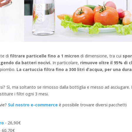
tte di
filtrare particelle fino a 1 micron
di dimensione, tra cui
spor
ggendo da batteri nocivi.
In particolare,
rimuove oltre il 95% di c
l piombo.
La cartuccia filtra fino a 300 litri d’acqua, per una dur
 mesi? Sì, ma soltanto se rimosso dalla bottiglia e messo ad asciugare.
ituire i filtri ogni 3 mesi.
avie?
Sul nostro e-commerce
è possibile trovare diversi pacchetti
tro
- 26,90€
- 60,70€