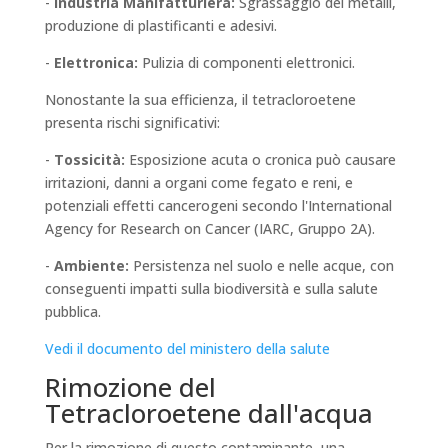
-
Industria Manifatturiera:
Sgrassaggio dei metalli,
produzione di plastificanti e adesivi.
-
Elettronica:
Pulizia di componenti elettronici.
Nonostante la sua efficienza, il tetracloroetene
presenta rischi significativi:
-
Tossicità:
Esposizione acuta o cronica può causare
irritazioni, danni a organi come fegato e reni, e
potenziali effetti cancerogeni secondo l'International
Agency for Research on Cancer (IARC, Gruppo 2A).
-
Ambiente:
Persistenza nel suolo e nelle acque, con
conseguenti impatti sulla biodiversità e sulla salute
pubblica.
Vedi il documento del ministero della salute
Rimozione del
Tetracloroetene dall'acqua
Per la rimozione di questo contaminante, una