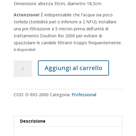
Dimensioni: altezza 35cm, diametro 18,5cm
Attenzione!
È indispensabile che l’acqua sia poco
torbida (torbidità pari o inferiore a 2 NFU); installare
una pre-filtrazione a 5 micron prima dell’unità di
trattamento Doulton Rio 2000 per evitare di
spazzolare le candele filtranti troppo frequentemente.
6 disponibili
Unità
Aggiungi al carrello
di
trattamento
acqua
Doulton®
COD:
D-RIO-2000
Categoria:
Professional
Rio
2000
quantità
Descrizione