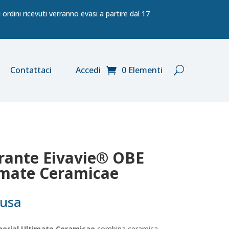
ordini ricevuti verranno evasi a partire dal 17
Contattaci
Accedi
0 Elementi
trante Eivavie® OBE
imate Ceramicae
lusa
erial Ultimate Ceramicae
combina ceramica,