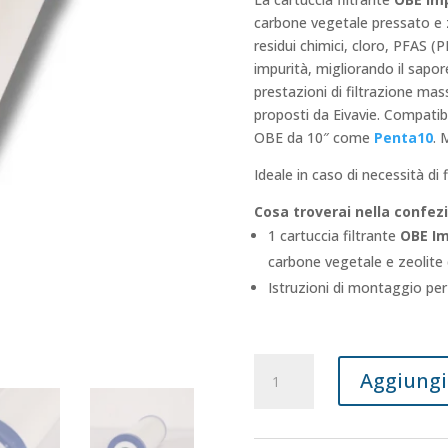
carbone vegetale pressato e z
residui chimici, cloro, PFAS (P
impurità, migliorando il sapor
prestazioni di filtrazione massi
proposti da Eivavie. Compatibi
OBE da 10″ come
Penta10
. 
Ideale in caso di necessità di 
Cosa troverai nella confez
1 cartuccia filtrante
OBE Im
carbone vegetale e zeolite 
Istruzioni di montaggio per
Cartuccia
Aggiungi 
filtrante
Eivavie®
OBE