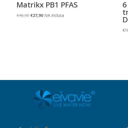
Matrikx PB1 PFAS
6
t
Il
Il
€
40,90
€
27,90
IVA inclusa
D
prezzo
prezzo
originale
attuale
€
1
era:
è:
€40,90.
€27,90.