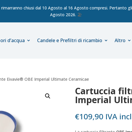
ici rimarranno chiusi dal 10 Agosto al 16 Agosto compresi. Pertanto gli 
Agosto 2026.
🏖️
ori d’acqua
Candele e Prefiltri di ricambio
Altro
rante Eivavie® OBE Imperial Ultimate Ceramicae
Cartuccia fil
Imperial Ult
€
109,90
IVA inc
La cartuccia filtrante
OBE Imp