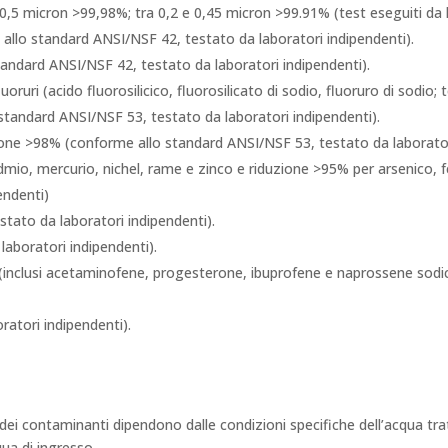
 0,5 micron >99,98%; tra 0,2 e 0,45 micron >99.91% (test eseguiti da l
lo standard ANSI/NSF 42, testato da laboratori indipendenti).
andard ANSI/NSF 42, testato da laboratori indipendenti).
luoruri (acido fluorosilicico, fluorosilicato di sodio, fluoruro di sodio;
tandard ANSI/NSF 53, testato da laboratori indipendenti).
one >98% (conforme allo standard ANSI/NSF 53, testato da laboratori
admio, mercurio, nichel, rame e zinco e riduzione >95% per arsenico
endenti)
tato da laboratori indipendenti).
laboratori indipendenti).
inclusi acetaminofene, progesterone, ibuprofene e naprossene sodi
ratori indipendenti).
dei contaminanti dipendono dalle condizioni specifiche dell’acqua tra
cqua di ingresso.