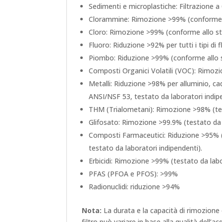
Sedimenti e microplastiche: Filtrazione a
Clorammine: Rimozione >99% (conforme al
Cloro: Rimozione >99% (conforme allo st
Fluoro: Riduzione >92% per tutti i tipi di f
Piombo: Riduzione >99% (conforme allo s
Composti Organici Volatili (VOC): Rimozi
Metalli: Riduzione >98% per alluminio, c
ANSI/NSF 53, testato da laboratori indip
THM (Trialometani): Rimozione >98% (tes
Glifosato: Rimozione >99.9% (testato da 
Composti Farmaceutici: Riduzione >95% (
testato da laboratori indipendenti).
Erbicidi: Rimozione >99% (testato da labo
PFAS (PFOA e PFOS): >99%
Radionuclidi: riduzione >94%
Nota:
La durata e la capacità di rimozione 
filtro può variare in base alla qualità dell’a