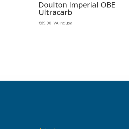
Doulton Imperial OBE
Ultracarb
€
69,90
IVA inclusa