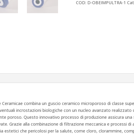
Imperial
COD:
D-OBEIMPULTRA-1
Cat
Ultimate
Ceramicae
quantità
te Ceramicae combina un guscio ceramico microporoso di classe super
eventuali incrostazioni biologiche con un nucleo avanzato realizzato c
amente poroso. Questo innovativo processo di produzione assicura una 
evate. Grazie alla combinazione di filtrazione meccanica e processi d
 estetici che pericolosi per la salute, come cloro, clorammine, compos