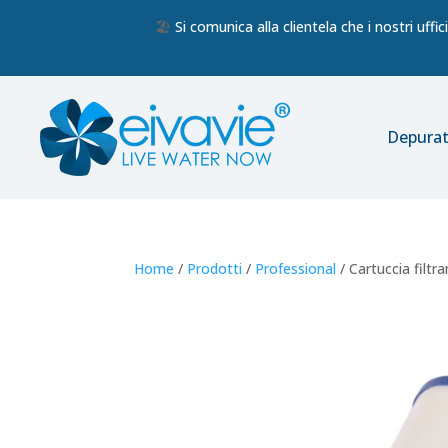
🏖️
Si comunica alla clientela che i nostri uff
Depurat
Home
/
Prodotti
/
Professional
/ Cartuccia filt