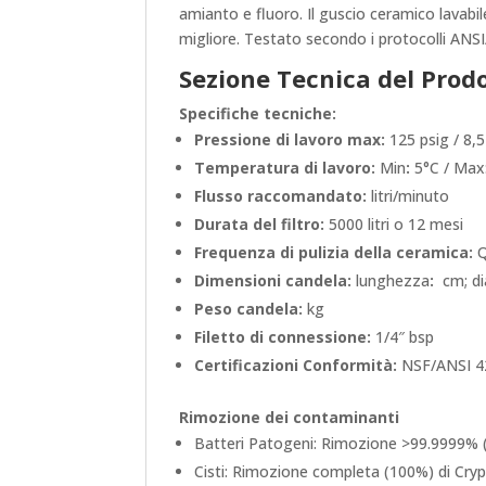
amianto e fluoro. Il guscio ceramico lavabil
migliore. Testato secondo i protocolli ANSI/NS
Sezione Tecnica del Prod
Specifiche tecniche:
Pressione di lavoro max:
125 psig / 8,5
Temperatura di lavoro:
Min
:
5°C / Max
Flusso raccomandato:
litri/minuto
Durata del filtro:
5000 litri o 12 mesi
Frequenza di pulizia della ceramica:
Q
Dimensioni candela:
lunghezza
:
cm; di
Peso candela:
kg
Filetto di connessione:
1/4″ bsp
Certificazioni Conformità:
NSF/ANSI 42
Rimozione dei contaminanti
Batteri Patogeni: Rimozione >99.9999% (Col
Cisti: Rimozione completa (100%) di Cry