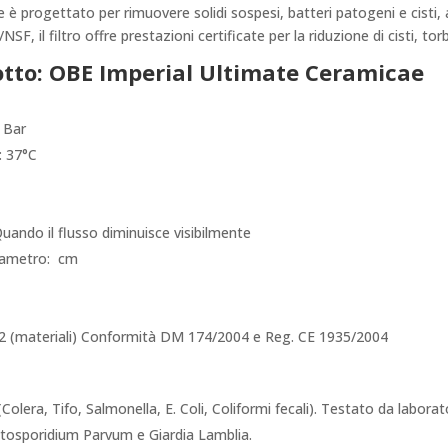
e è progettato per rimuovere solidi sospesi, batteri patogeni e cisti,
F, il filtro offre prestazioni certificate per la riduzione di cisti, tor
otto: OBE Imperial Ultimate Ceramicae
 Bar
: 37°C
uando il flusso diminuisce visibilmente
ametro: cm
 (materiali) Conformità DM 174/2004 e Reg. CE 1935/2004
era, Tifo, Salmonella, E. Coli, Coliformi fecali). Testato da laborato
ptosporidium Parvum e Giardia Lamblia.