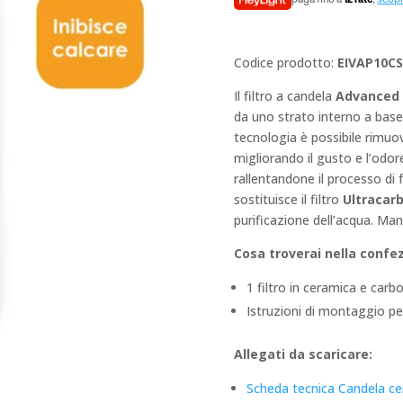
era:
€359,4
Codice prodotto:
EIVAP10CS
Il filtro a candela
Advanced 
da uno strato interno a base
tecnologia è possibile rimuov
migliorando il gusto e l’odore
rallentandone il processo di
sostituisce il filtro
Ultracarb
purificazione dell’acqua. Mant
Cosa troverai nella confe
1 filtro in ceramica e car
Istruzioni di montaggio pe
Allegati da scaricare:
Scheda tecnica Candela ce