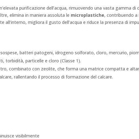
n’elevata purificazione dell’acqua, rimuovendo una vasta gamma di c
ltre, elimina in maniera assoluta le
microplastiche
, contribuendo a 
e all’interno, migliora il gusto dell’acqua e riduce la presenza di im
lle sospese, batteri patogeni, idrogeno solforato, cloro, mercurio, pi
, torbidità, particelle e cloro (Classe 1).
iltro, combinato con zeolite, che forma una matrice compatta e alta
alcare, rallentando il processo di formazione del calcare.
inuisce visibilmente