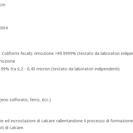
 cm
2004
i, Coliformi fecali): rimozione >99.9999% (testato da laboratori indipe
imozione
99.99% tra 0,2 - 0,45 micron (testato da laboratori indipendenti)
eno solforato, ferro, ecc.)
e ed incrostazioni di calcare rallentandone il processo di formazione.
i di calcare.