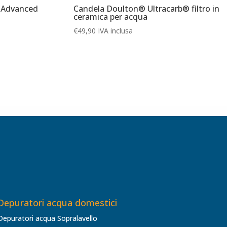
® Advanced
Candela Doulton® Ultracarb® filtro in
ceramica per acqua
€
49,90
IVA inclusa
Depuratori acqua domestici
Depuratori acqua Sopralavello