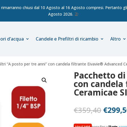
ici rimarranno chiusi dal 10 Agosto al 16 Agosto compresi. Pertanto gli 
Agosto 2026.
🏖️
ori d’acqua
Candele e Prefiltri di ricambio
Altro
iltri “A posto per tre anni” con candela filtrante Eivavie® Advanced 
Pacchetto di 
con candela 
Ceramicae SI
Il
€
359,40
€
299,5
prezzo
origina
paga fino a
12 rate
,
scopr