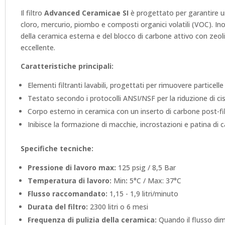
Il filtro
Advanced Ceramicae SI
è progettato per garantire u
cloro, mercurio, piombo e composti organici volatili (VOC). Ino
della ceramica esterna e del blocco di carbone attivo con zeolit
eccellente.
Caratteristiche principali:
Elementi filtranti lavabili, progettati per rimuovere partice
Testato secondo i protocolli ANSI/NSF per la riduzione di cisti
Corpo esterno in ceramica con un inserto di carbone post-f
Inibisce la formazione di macchie, incrostazioni e patina di c
Specifiche tecniche:
Pressione di lavoro max:
125 psig / 8,5 Bar
Temperatura di lavoro:
Min
:
5°C / Max: 37°C
Flusso raccomandato:
1,15 - 1,9 litri/minuto
Durata del filtro:
2300 litri o 6 mesi
Frequenza di pulizia della ceramica:
Quando il flusso dim