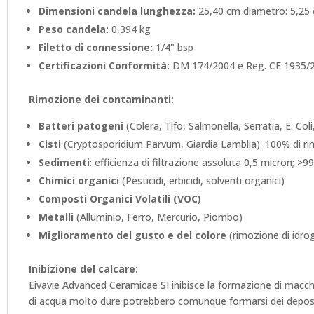
Dimensioni candela lunghezza:
25,40 cm diametro: 5,25
Peso candela:
0,394 kg
Filetto di connessione:
1/4" bsp
Certificazioni Conformità:
DM 174/2004 e Reg. CE 1935/
Rimozione dei contaminanti:
Batteri patogeni
(Colera, Tifo, Salmonella, Serratia, E. Col
Cisti
(Cryptosporidium Parvum, Giardia Lamblia): 100% di r
Sedimenti
: efficienza di filtrazione assoluta 0,5 micron; >
Chimici organici
(Pesticidi, erbicidi, solventi organici)
Composti Organici Volatili (VOC)
Metalli
(Alluminio, Ferro, Mercurio, Piombo)
Miglioramento del gusto e del colore
(rimozione di idrog
Inibizione del calcare:
Eivavie Advanced Ceramicae SI inibisce la formazione di macchi
di acqua molto dure potrebbero comunque formarsi dei deposit