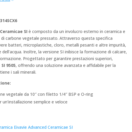
è:
0.
€299,50.
314SCX6
Ceramicae SI
è composto da un involucro esterno in ceramica e
 di carbone vegetale pressato. Attraverso questa specifica
ere batteri, microplastiche, cloro, metalli pesanti e altre impurità,
 dell’acqua. Inoltre, la versione SI inibisce la formazione di calcare,
 formazione. Progettato per garantire prestazioni superiori,
 SI 9505
, offrendo una soluzione avanzata e affidabile per la
iene i sali minerali.
zione:
bone vegetale da 10″ con filetto 1/4″ BSP e O-ring
r un’installazione semplice e veloce
ramica Eivavie Advanced Ceramicae SI