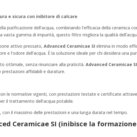
1/4″
bsp
ra e sicura con inibitore di calcare
quantità
la purificazione dell’acqua, combinando l’efficacia della ceramica co
vasta gamma di impurità, questo filtro migliora la qualità dell’acqu
rbone attivo pressato,
Advanced Ceramicae SI
elimina in modo effic
e e l’odore dell’acqua. È la soluzione ideale per chi desidera una purifi
to ottimale, senza rinunciare alla praticità.
Advanced Ceramicae SI
prestazioni affidabili e durature.
 le normative vigenti, con prestazioni testate e certificate attraverso
er il trattamento dell’acqua potabile.
, con il massimo delle prestazioni e una lunga durata nel tempo.
ed Ceramicae SI (inibisce la formazione 