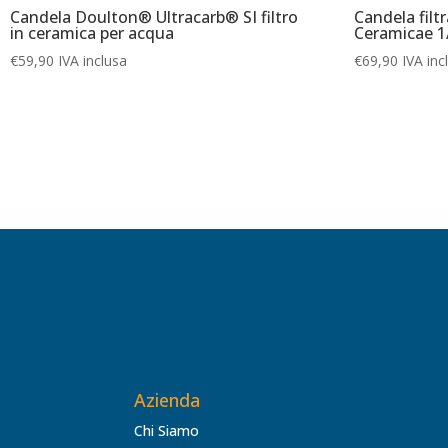
Candela Doulton® Ultracarb® SI filtro
Candela filt
in ceramica per acqua
Ceramicae 1
€
59,90
IVA inclusa
€
69,90
IVA inc
Azienda
Chi Siamo