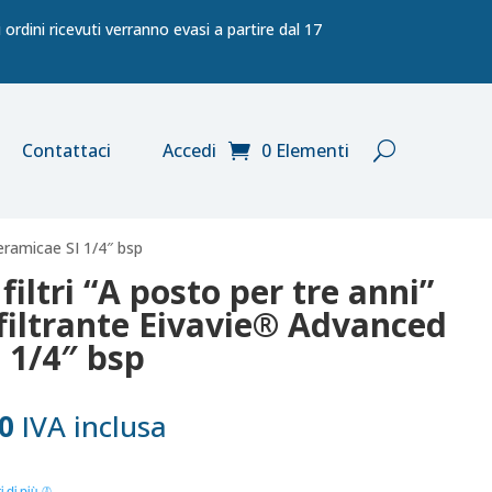
ordini ricevuti verranno evasi a partire dal 17
Contattaci
Accedi
0 Elementi
Ceramicae SI 1/4″ bsp
filtri “A posto per tre anni”
filtrante Eivavie® Advanced
 1/4″ bsp
Il
0
IVA inclusa
prezzo
le
attuale
i di più