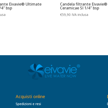
rante Eivavie® Ultimate
Candela filtrante Eivavie
/4″ bsp
Ceramicae SI 1/4″ bsp
lusa
€
59,90
IVA inclusa
Acquisti online
Spedizioni e resi