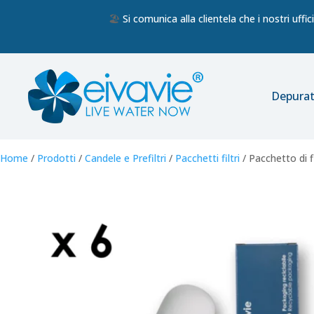
🏖️
Si comunica alla clientela che i nostri uff
Depurat
Home
/
Prodotti
/
Candele e Prefiltri
/
Pacchetti filtri
/ Pacchetto di f