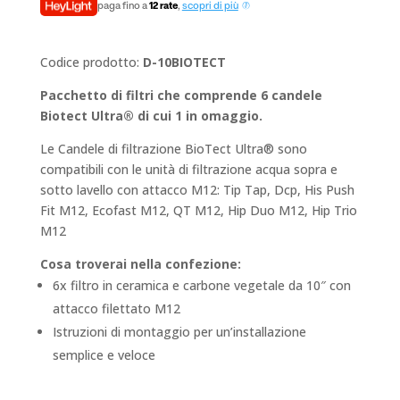
era:
è:
paga fino a
12 rate
,
scopri di più
€311,40.
€259,50.
Codice prodotto:
D-10BIOTECT
Pacchetto di filtri che comprende 6 candele
Biotect Ultra® di cui 1 in omaggio.
Le Candele di filtrazione BioTect Ultra® sono
compatibili con le unità di filtrazione acqua sopra e
sotto lavello con attacco M12: Tip Tap, Dcp, His Push
Fit M12, Ecofast M12, QT M12, Hip Duo M12, Hip Trio
M12
Cosa troverai nella confezione:
6x filtro in ceramica e carbone vegetale da 10″ con
attacco filettato M12
Istruzioni di montaggio per un’installazione
semplice e veloce