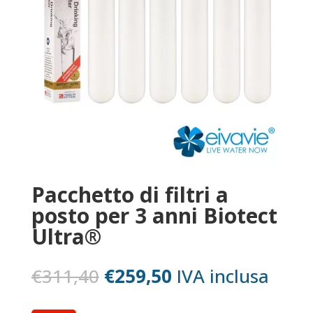
Pacchetto di filtri a
posto per 3 anni Biotect
Ultra®
Il
Il
€
311,40
€
259,50
IVA inclusa
prezzo
prezzo
originale
attuale