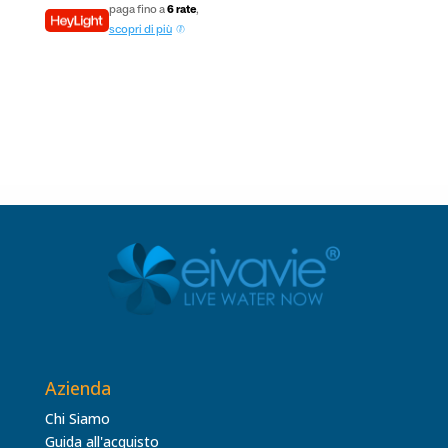
originale
attuale
paga fino a
6 rate
,
era:
è:
scopri di più
€211,60.
€161,70.
Azienda
Chi Siamo
Guida all'acquisto