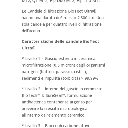
M12, QT M12, Hip Duo M12, Hip Trio M12
Le Candele di filtrazione BioTect Ultra®
hanno una durata di 6 mesi o 2.300 litri. Una
sola candela per quattro livelli di filtrazione
dell'acqua.
Caratteristiche delle candele BioTect
Ultra®
* Livello 1 – Guscio esterno in ceramica:
microfiltrazione (0,5 micron) degli organismi
patogeni (batteri, parassiti, cisti…),
sedimenti e impurità (torbidità) > 99,99%
* Livello 2 – Interno del guscio in ceramica:
BioTech™ & SureSeal™, formulazione
antibatterica contenente argento per
prevenire la crescita microbiologica
all’interno dell’elemento ceramico.
* Livello 3 – Blocco di carbone attivo