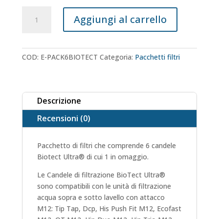
Pacchetto
Aggiungi al carrello
di
filtri
a
posto
COD:
E-PACK6BIOTECT
Categoria:
Pacchetti filtri
per
3
anni
Descrizione
Biotect
Ultra®
Recensioni (0)
quantità
Pacchetto di filtri che comprende 6 candele
Biotect Ultra® di cui 1 in omaggio.
Le Candele di filtrazione BioTect Ultra®
sono compatibili con le unità di filtrazione
acqua sopra e sotto lavello con attacco
M12: Tip Tap, Dcp, His Push Fit M12, Ecofast