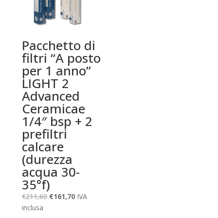
Pacchetto di
filtri “A posto
per 1 anno”
LIGHT 2
Advanced
Ceramicae
1/4″ bsp + 2
prefiltri
calcare
(durezza
acqua 30-
35°f)
Il
Il
€
211,60
€
161,70
IVA
prezzo
prezzo
inclusa