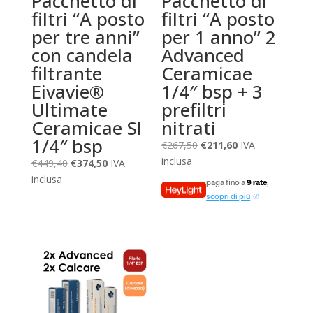
Pacchetto di
Pacchetto di
filtri “A posto
filtri “A posto
per tre anni”
per 1 anno” 2
con candela
Advanced
filtrante
Ceramicae
Eivavie®
1/4″ bsp + 3
Ultimate
prefiltri
Ceramicae SI
nitrati
1/4″ bsp
Il
Il
€
267,50
€
211,60
IVA
prezzo
prezzo
inclusa
Il
Il
€
449,40
€
374,50
IVA
originale
attuale
prezzo
prezzo
inclusa
paga fino a
9 rate
,
era:
è:
originale
attuale
scopri di più
€267,50.
€211,60.
era:
è:
€449,40.
€374,50.