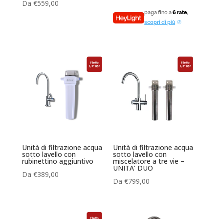
Da
€
559,00
paga fino a
6 rate
,
scopri di più
Unità di filtrazione acqua
Unità di filtrazione acqua
sotto lavello con
sotto lavello con
rubinettino aggiuntivo
miscelatore a tre vie –
UNITA’ DUO
Da
€
389,00
Da
€
799,00