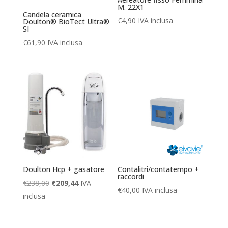
M. 22X1
Candela ceramica
€
4,90
IVA inclusa
Doulton® BioTect Ultra®
SI
€
61,90
IVA inclusa
Doulton Hcp + gasatore
Contalitri/contatempo +
raccordi
Il
Il
€
238,00
€
209,44
IVA
€
40,00
IVA inclusa
prezzo
prezzo
inclusa
originale
attuale
era:
è: