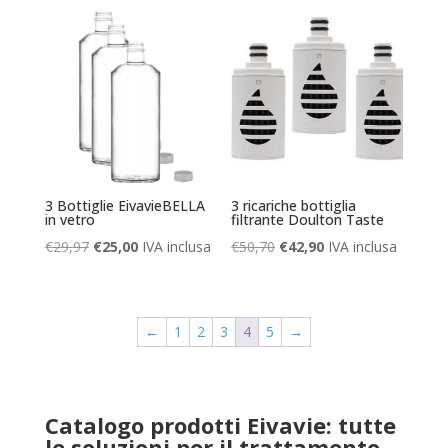
3 Bottiglie EivavieBELLA
3 ricariche bottiglia
in vetro
filtrante Doulton Taste
Il
Il
Il
Il
€
29,97
€
25,00
IVA inclusa
€
50,70
€
42,90
IVA inclusa
prezzo
prezzo
prezzo
prezzo
originale
attuale
originale
attuale
era:
è:
era:
è:
←
1
2
3
4
5
→
€29,97.
€25,00.
€50,70.
€42,90.
Catalogo prodotti Eivavie: tutte
le soluzioni per il trattamento