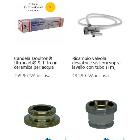
€238,00.
€209,44.
Candela Doulton®
Ricambio valvola
Ultracarb® SI filtro in
deviatrice sistemi sopra
ceramica per acqua
lavello con tubo (1m)
€
59,90
IVA inclusa
€
34,90
IVA inclusa