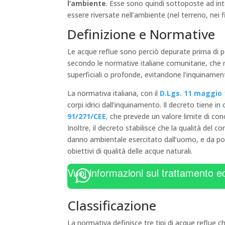
l’ambiente
. Esse sono quindi sottoposte ad int
essere riversate nell’ambiente (nel terreno, nei f
Definizione e Normative
Le acque reflue sono perciò depurate prima di 
secondo le normative italiane comunitarie, che 
superficiali o profonde, evitandone l’inquiname
La normativa italiana, con il
D.Lgs. 11 maggio 1
corpi idrici dall’inquinamento. Il decreto tiene i
91/271/CEE
,
che prevede un valore limite di co
Inoltre, il decreto stabilisce che la qualità del 
danno ambientale esercitato dall’uomo, e da pote
obiettivi di qualità delle acque naturali.
Vuoi informazioni sul trattamento e
Classificazione
La normativa definisce tre tipi di acque reflue 