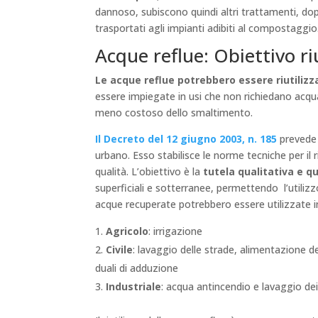
dannoso, subiscono quindi altri trattamenti, dopo 
trasportati agli impianti adibiti al compostaggi
Acque reflue: Obiettivo r
Le acque reflue potrebbero essere riutilizzat
essere impiegate in usi che non richiedano acqua d
meno costoso dello smaltimento.
Il Decreto del 12 giugno 2003, n. 185
prevede 
urbano. Esso stabilisce le norme tecniche per il ri
qualità. L’obiettivo è la
tutela qualitativa e qu
superficiali e sotterranee, permettendo l’utilizz
acque recuperate potrebbero essere utilizzate in
Agricolo
: irrigazione
Civile
: lavaggio delle strade, alimentazione d
duali di adduzione
Industriale
: acqua antincendio e lavaggio dei 