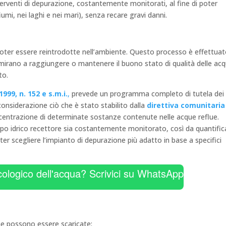
erventi di depurazione, costantemente monitorati, al fine di poter
iumi, nei laghi e nei mari), senza recare gravi danni.
poter essere reintrodotte nell’ambiente. Questo processo è effettua
mirano a raggiungere o mantenere il buono stato di qualità delle ac
nto.
999, n. 152 e s.m.i.
,
prevede un programma completo di tutela dei
n considerazione ciò che è stato stabilito dalla
direttiva comunitaria
ncentrazione di determinate sostanze contenute nelle acque reflue.
corpo idrico recettore sia costantemente monitorato, così da quantifica
r scegliere l’impianto di depurazione più adatto in base a specifici
cologico dell'acqua? Scrivici su WhatsApp
che possono essere scaricate: