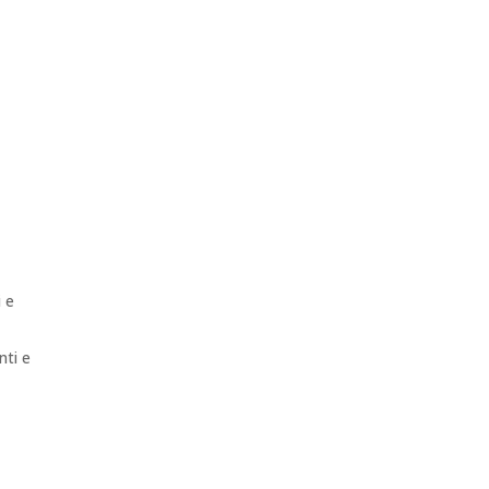
i e
nti e
.