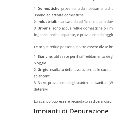
Domestiche
: provenienti da insediamenti di 
umano ed attività domestiche.
Industriali
: scaricate da edifici o impianti do
Urbane
: sono acque reflue domestiche o il mi
fognarie, anche separate, e provenienti da agg
Le acque reflue possono inoltre essere divise in:
Bianche
: utilizzate per il raffreddamento degl
pioggia.
Grigie
: risultato delle lavorazioni delle cuci
sbiancanti.
Nere
: provenienti dagli scarichi dei sanitari 
detersivi.
Lo scarico può essere recapitato in diversi corpi
Impianti di Depurazione