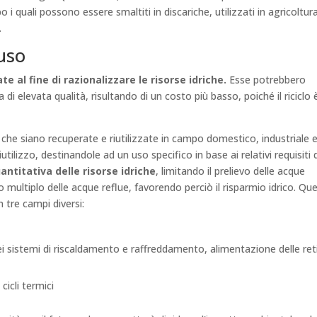
i quali possono essere smaltiti in discariche, utilizzati in agricoltur
o.
iuso
e al fine di razionalizzare le risorse idriche.
Esse potrebbero
i elevata qualità, risultando di un costo più basso, poiché il riciclo 
che siano recuperate e riutilizzate in campo domestico, industriale 
utilizzo, destinandole ad un uso specifico in base ai relativi requisiti 
antitativa delle risorse idriche
, limitando il prelievo delle acque
o multiplo delle acque reflue, favorendo perciò il risparmio idrico. Qu
 tre campi diversi:
ei sistemi di riscaldamento e raffreddamento, alimentazione delle ret
cicli termici