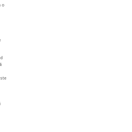
a o
è
ed
di
este
i