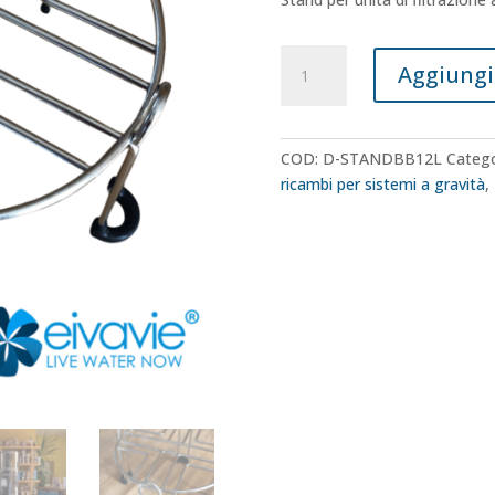
Stand
Aggiungi 
per
unità
di
filtrazione
COD:
D-STANDBB12L
Catego
acqua
ricambi per sistemi a gravità
,
a
gravità
da
12
litri
quantità