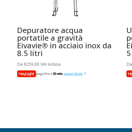
Depuratore acqua
U
portatile a gravità
p
Eivavie® in acciaio inox da
E
8.5 litri
5 
Da
€
259,00
IVA inclusa
D
paga fino a
12 rate
,
scopri di più