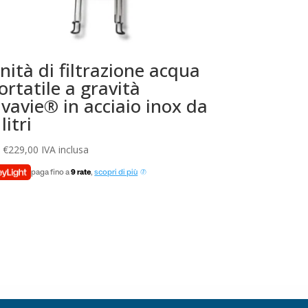
nità di filtrazione acqua
ortatile a gravità
ivavie® in acciaio inox da
litri
a
€
229,00
IVA inclusa
paga fino a
9 rate
,
scopri di più