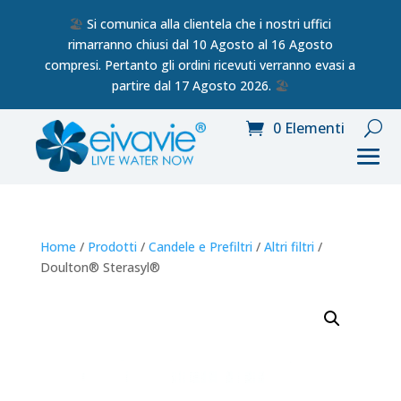
🏖️
Si comunica alla clientela che i nostri uffici
rimarranno chiusi dal 10 Agosto al 16 Agosto
compresi. Pertanto gli ordini ricevuti verranno evasi a
partire dal 17 Agosto 2026.
🏖️
0 Elementi
Home
/
Prodotti
/
Candele e Prefiltri
/
Altri filtri
/
Doulton® Sterasyl®