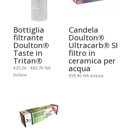
Bottiglia
Candela
filtrante
Doulton®
Doulton®
Ultracarb® SI
Taste in
filtro in
Tritan®
ceramica per
acqua
Fascia
€
25,56
-
€
60,70
IVA
di
inclusa
€
59,90
IVA inclusa
prezzo:
da
€25,56
a
€60,70